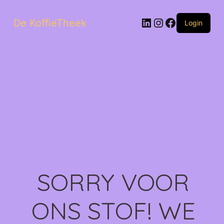
LinkedIn
Instagram
Facebook
De KoffieTheek
Login
SORRY VOOR
ONS STOF! WE