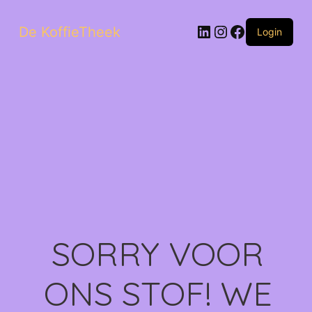
LinkedIn
Instagram
Facebook
De KoffieTheek
Login
SORRY VOOR
ONS STOF! WE