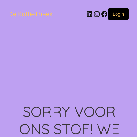
LinkedIn
Instagram
Facebook
De KoffieTheek
Login
SORRY VOOR
ONS STOF! WE